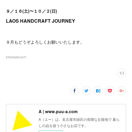
９／１６(土)〜１０／２(日)
LAOS HANDCRAFT JOURNEY
９月もどうぞよろしくお願いいたします。
information
(
47
)
A | www.puu-a.com
A（エー）は、名古屋市緑区の長閑な丘陵地で 暮ら
しの品を扱う小さなお店です。