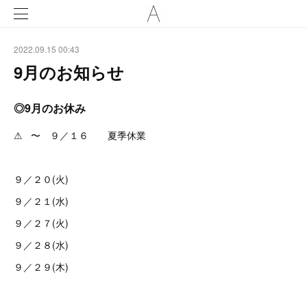
2022.09.15 00:43
9月のお知らせ
◎9月のお休み
⚠︎ 〜 ９／１６ 夏季休業
９／２０(火)
９／２１(水)
９／２７(火)
９／２８(水)
９／２９(木)