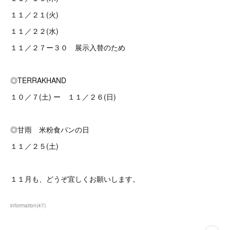
１１／２１(火)
１１／２２(水)
１１／２７ー３０ 展示入替のため
◎TERRAKHAND
１０／７(土) ー １１／２６(日)
◎甘雨 米粉食パンの日
１１／２５(土)
１１月も、どうぞ宜しくお願いします。
information
(
47
)