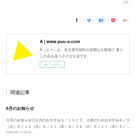
A | www.puu-a.com
A（エー）は、名古屋市緑区の長閑な丘陵地で 暮ら
しの品を扱う小さなお店です。
フォロー
関連記事
6月のお知らせ
６月のお知らせ◎６月のおやすみ６／１〜１２ 入替のためおやすみ６／９
（火）６／１０（水）６／１１（木）６／１６（火）６／１７（水）６／…
2026.06.14 06:44