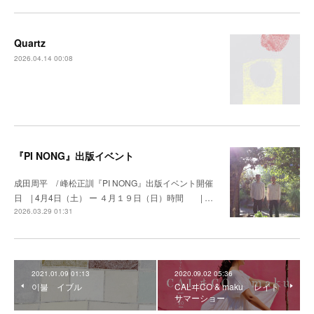
Quartz
2026.04.14 00:08
『PI NONG』出版イベント
成田周平 / 峰松正訓『PI NONG』出版イベント開催
日 | 4月4日（土） ー ４月１９日（日）時間 | …
2026.03.29 01:31
2021.01.09 01:13
2020.09.02 05:36
이불 イブル
CALヰCO & maku レイト
サマーショー